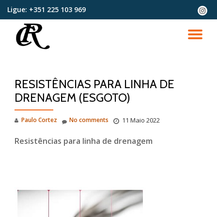
Ligue:
+351 225 103 969
fa-
instag
Skip
to
TO
content
NA
RESISTÊNCIAS PARA LINHA DE
DRENAGEM (ESGOTO)
Paulo Cortez
No comments
11 Maio 2022
Resistências para linha de drenagem