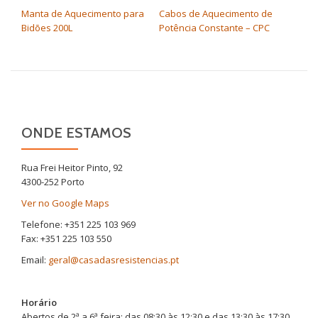
Manta de Aquecimento para
Cabos de Aquecimento de
Bidões 200L
Potência Constante – CPC
ONDE ESTAMOS
Rua Frei Heitor Pinto, 92
4300-252 Porto
Ver no Google Maps
Telefone: +351 225 103 969
Fax: +351 225 103 550
Email:
geral@casadasresistencias.pt
Horário
Abertos de 2ª a 6ª feira: das 08:30 às 12:30 e das 13:30 às 17:30