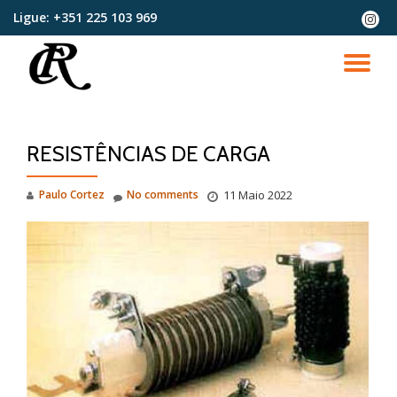
Ligue:
+351 225 103 969
fa-
instag
Skip
to
TO
content
NA
RESISTÊNCIAS DE CARGA
Paulo Cortez
No comments
11 Maio 2022