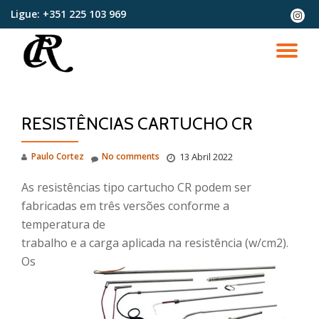
Ligue:
+351 225 103 969
fa-
instag
Skip
to
TO
content
NA
RESISTÊNCIAS CARTUCHO CR
Paulo Cortez
No comments
13 Abril 2022
As resistências tipo cartucho CR podem ser
fabricadas em três versões conforme a
temperatura de
trabalho e a carga aplicada na resistência (w/cm2
).
Os