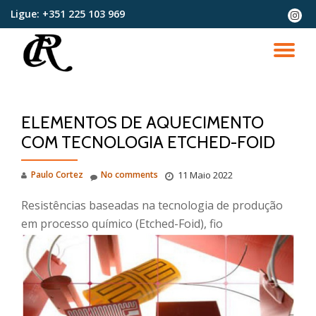
Ligue:
+351 225 103 969
fa-
instag
Skip
to
TO
content
NA
ELEMENTOS DE AQUECIMENTO
COM TECNOLOGIA ETCHED-FOID
Paulo Cortez
No comments
11 Maio 2022
Resistências baseadas na tecnologia de produção
em processo químico (Etched-Foid), fio